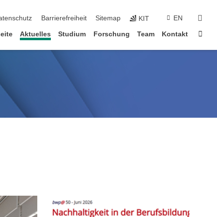
suc
atenschutz
Barrierefreiheit
Sitemap
EN
KIT
Star
eite
Aktuelles
Studium
Forschung
Team
Kontakt