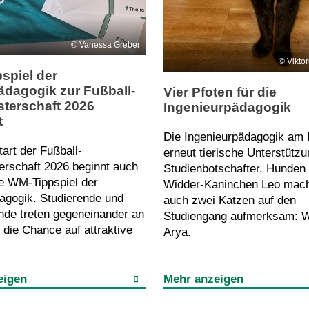
Vanessa Greber
Vikto
spiel der
ädagogik zur Fußball-
Vier Pfoten für die
sterschaft 2026
Ingenieurpädagogik
t
Die Ingenieurpädagogik am K
art der Fußball-
erneut tierische Unterstütz
erschaft 2026 beginnt auch
Studienbotschafter, Hunden
ne WM-Tippspiel der
Widder-Kaninchen Leo mac
agogik. Studierende und
auch zwei Katzen auf den
ende treten gegeneinander an
Studiengang aufmerksam: W
die Chance auf attraktive
Arya.
eigen
Mehr anzeigen