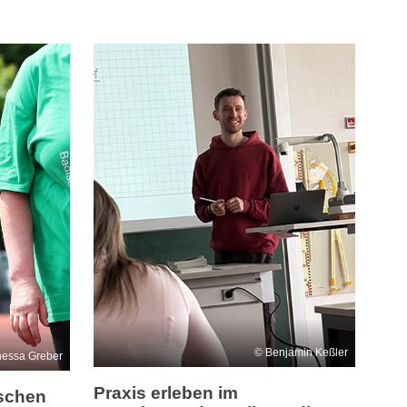
Benjamin Keßler
essa Greber
Praxis erleben im
ischen