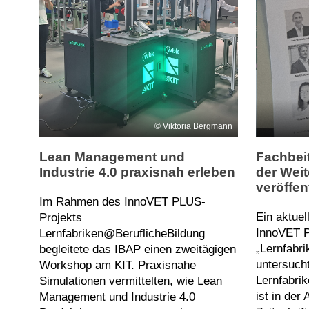
Viktoria Bergmann
Fachbeit
Lean Management und
der Weit
Industrie 4.0 praxisnah erleben
veröffen
Im Rahmen des InnoVET PLUS-
Ein aktue
Projekts
InnoVET P
Lernfabriken@BeruflicheBildung
„Lernfabr
begleitete das IBAP einen zweitägigen
untersuch
Workshop am KIT. Praxisnahe
Lernfabrik
Simulationen vermittelten, wie Lean
ist in der
Management und Industrie 4.0