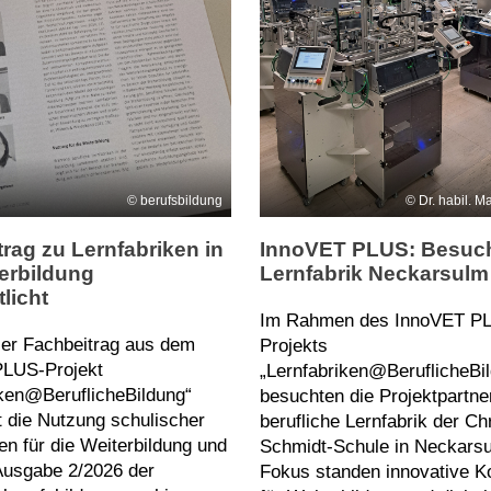
berufsbildung
Dr. habil. M
rag zu Lernfabriken in
InnoVET PLUS: Besuch
erbildung
Lernfabrik Neckarsulm
tlicht
Im Rahmen des InnoVET P
ller Fachbeitrag aus dem
Projekts
LUS-Projekt
„Lernfabriken@BeruflicheBi
iken@BeruflicheBildung“
besuchten die Projektpartne
t die Nutzung schulischer
berufliche Lernfabrik der Chr
en für die Weiterbildung und
Schmidt-Schule in Neckarsu
 Ausgabe 2/2026 der
Fokus standen innovative K