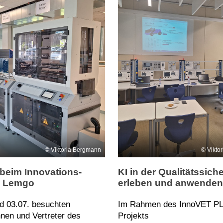
Viktoria Bergmann
Vikto
beim Innovations-
KI in der Qualitätssich
 Lemgo
erleben und anwenden
d 03.07. besuchten
Im Rahmen des InnoVET P
nnen und Vertreter des
Projekts