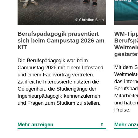
Christian Steib
Berufspädagogik präsentiert
WM-Tipp
sich beim Campustag 2026 am
Berufsp
KIT
Weltmei
gestarte
Die Berufspädagogik war beim
Mit dem St
Campustag 2026 mit einem Infostand
Weltmeist
und einem Fachvortrag vertreten.
das inter
Zahlreiche Interessierte nutzten die
Berufspäd
Gelegenheit, die Studiengänge der
Mitarbeit
Ingenieurpädagogik kennenzulernen
und haben 
und Fragen zum Studium zu stellen.
Preise.
Mehr anzeigen
Mehr anz