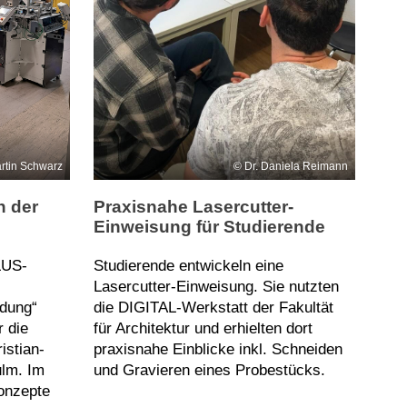
artin Schwarz
Dr. Daniela Reimann
 der
Praxisnahe Lasercutter-
Einweisung für Studierende
LUS-
Studierende entwickeln eine
Lasercutter-Einweisung. Sie nutzten
ldung“
die DIGITAL-Werkstatt der Fakultät
r die
für Architektur und erhielten dort
istian-
praxisnahe Einblicke inkl. Schneiden
lm. Im
und Gravieren eines Probestücks.
onzepte