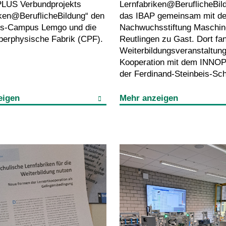
LUS Verbundprojekts
Lernfabriken@BeruflicheBil
iken@BeruflicheBildung“ den
das IBAP gemeinsam mit de
ns-Campus Lemgo und die
Nachwuchsstiftung Maschin
yberphysische Fabrik (CPF).
Reutlingen zu Gast. Dort fa
Weiterbildungsveranstaltung
Kooperation mit dem INNO
der Ferdinand-Steinbeis-Schu
eigen
Mehr anzeigen